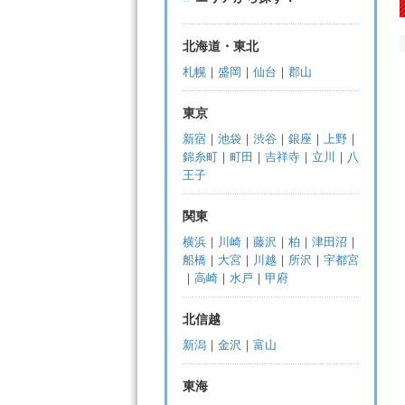
北海道・東北
札幌
｜
盛岡
｜
仙台
｜
郡山
東京
新宿
｜
池袋
｜
渋谷
｜
銀座
｜
上野
｜
錦糸町
｜
町田
｜
吉祥寺
｜
立川
｜
八
王子
関東
横浜
｜
川崎
｜
藤沢
｜
柏
｜
津田沼
｜
船橋
｜
大宮
｜
川越
｜
所沢
｜
宇都宮
｜
高崎
｜
水戸
｜
甲府
北信越
新潟
｜
金沢
｜
富山
東海